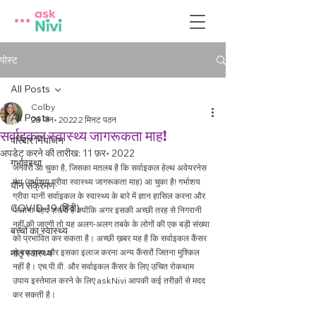
पोस्ट
All Posts
Colby
All Posts
28 जन॰ 2022
2 मिनट पठन
सर्वाइकल स्वास्थ्य जागरूकता माह!
परिवार नियोजन
अपडेट करने की तारीख:
11 फ़र॰ 2022
गर्भावस्था
जनवरी आ चुका है, जिसका मतलब है कि सर्वाइकल हेल्थ अवेयरनेस 
मंथ (गर्भाशय ग्रीवा स्वास्थ्य जागरूकता माह) आ चुका है! गर्भाशय 
यौन संक्रमण
ग्रीवा यानी सर्वाइकल के स्वास्थ्य के बारे में ज्ञान हासिल करना और 
COVID-19 (हिंदी)
फैलाना बेहद ज़रूरी है क्योंकि अगर इसकी अच्छी तरह से निगरानी 
नहीं की जाएगी तो यह अलग-अलग तबके के लोगों की एक बड़ी संख्या 
बच्चों का स्वास्थ्य
को प्रभावित कर सकता है। अच्छी ख़बर यह है कि सर्वाइकल कैंसर 
मातृ स्वास्थ्य
से बच पाना और इसका इलाज करना अन्य कैंसरों जितना मुश्किल 
नहीं है। एच.पी.वी. और सर्वाइकल कैंसर के लिए उचित रोकथाम 
उपाय इस्तेमाल करने के लिए askNivi आपकी कई तरीक़ों से मदद 
कर सकती है।